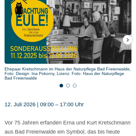
Weiter
Ehepaar Kretschmann im Haus der Naturpflege Bad Freienwalde,
Ehepaar Kretschmann mit Naturschutz-Schild, Foto: Andre Rival,
Foto: Gerhard Budich, Lizenz: Haus der Naturpflege Bad
Foto: Design: Ina Pokorny, Lizenz: Foto: Haus der Naturpflege
Lizenz: Haus der Naturpflege Bad Freienwalde
Freienwalde
Bad Freienwalde
1
2
3
12. Juli 2026 | 09:00 – 17:00 Uhr
Vor 75 Jahren erfanden Erna und Kurt Kretschmann
aus Bad Freienwalde ein Symbol, das bis heute